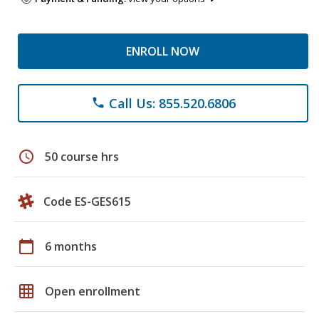
ENROLL NOW
Call Us: 855.520.6806
phone
schedule
50 course hrs
Code ES-GES615
calendar_today
6 months
grid_on
Open enrollment