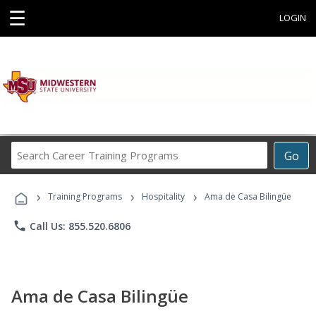
☰
LOGIN
Search
Go
Career
Training
›
›
›
Programs
Training Programs
Hospitality
Ama de Casa Bilingüe
phone
Call Us: 855.520.6806
Ama de Casa Bilingüe