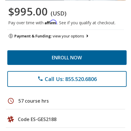
$995.00
(USD)
Affirm
Pay over time with
. See if you qualify at checkout.
Payment & Funding:
view your options
ENROLL NOW
Call Us: 855.520.6806
phone
schedule
57 course hrs
Code ES-GES2188