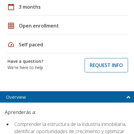
calendar_today
3 months
grid_on
Open enrollment
speed
Self paced
Have a question?
REQUEST INFO
We're here to help
Overview
Aprenderás a:
Comprender la estructura de la industria inmobiliaria,
identificar oportunidades de crecimiento y optimizar