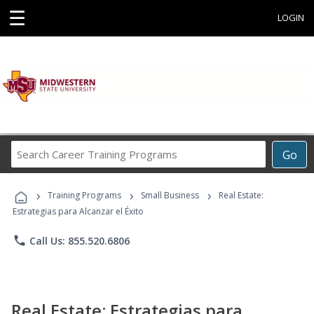
☰
LOGIN
Search
Go
Career
Training
›
›
›
Programs
Training Programs
Small Business
Real Estate:
Estrategias para Alcanzar el Éxito
phone
Call Us: 855.520.6806
Real Estate: Estrategias para