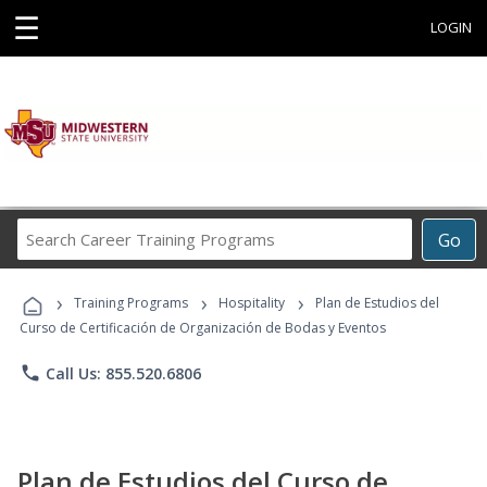
☰
LOGIN
Search
Go
Career
Training
›
›
›
Programs
Training Programs
Hospitality
Plan de Estudios del
Curso de Certificación de Organización de Bodas y Eventos
phone
Call Us: 855.520.6806
Plan de Estudios del Curso de