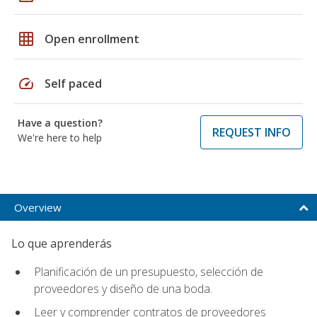
grid_on
Open enrollment
speed
Self paced
Have a question?
REQUEST INFO
We're here to help
Overview
Lo que aprenderás
Planificación de un presupuesto, selección de
proveedores y diseño de una boda.
Leer y comprender contratos de proveedores