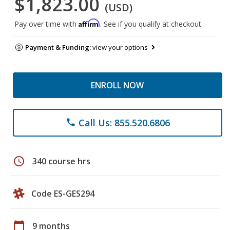
$1,823.00
(USD)
Affirm
Pay over time with
. See if you qualify at checkout.
Payment & Funding:
view your options
ENROLL NOW
Call Us: 855.520.6806
phone
schedule
340 course hrs
Code ES-GES294
calendar_today
9 months